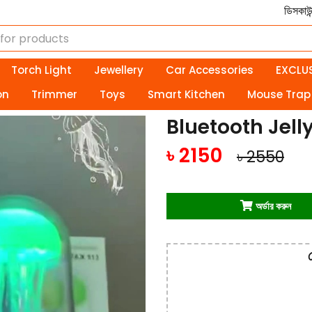
ডিসকাউন্ট পণ্য — আপনার স্মার্ট জীবনের 
Torch Light
Jewellery
Car Accessories
EXCLUS
on
Trimmer
Toys
Smart Kitchen
Mouse Trap
Bluetooth Jell
৳ 2150
৳
2550
অর্ডার করুন