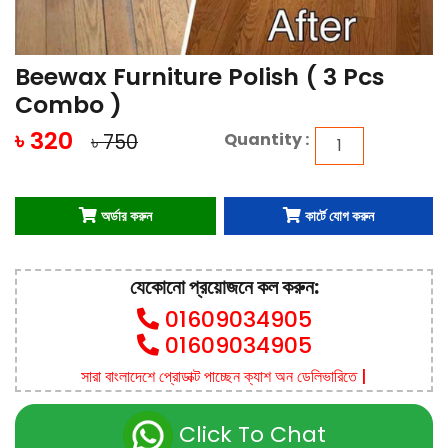
Jewellery
Beewax Furniture Polish ( 3 Pcs
Car
Combo )
Accessories
৳ 320
Quantity :
৳
750
EXCLUSIVE
অর্ডার করুন
কার্টে যোগ করুন
LED
Lamp
যেকোনো প্রয়োজনে কল করুন:
01609034905
Baby
01609034905
Safety
সারা বাংলাদেশে প্রোডাক্ট পাচ্ছেন ক্যাশ অন ডেলিভারিতে |
Massager
Click To Chat