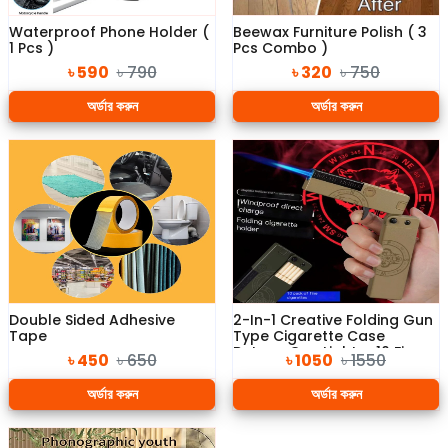
Waterproof Phone Holder (
Beewax Furniture Polish ( 3
1 Pcs )
Pcs Combo )
৳ 590
৳ 790
৳ 320
৳ 750
অর্ডার করুন
অর্ডার করুন
Double Sided Adhesive
2-In-1 Creative Folding Gun
Tape
Type Cigarette Case
Butane Gas Lighter 10 Fine
৳ 450
৳ 650
৳ 1050
৳ 1550
Cigarette Packs Windproof
Jet Blue Flame Fun Lighters
অর্ডার করুন
অর্ডার করুন