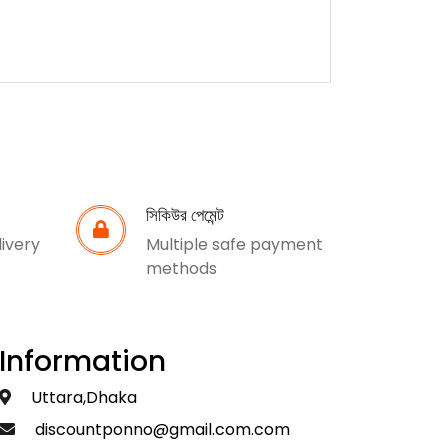
সিকিউর পেমেন্ট
livery
Multiple safe payment
methods
Information
Uttara,Dhaka
discountponno@gmail.com.com