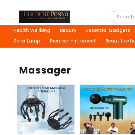
Health Wellbing
Beauty
Essential Gadgets
Solar Lamp
Exercise Instrument
Beautificati
Massager