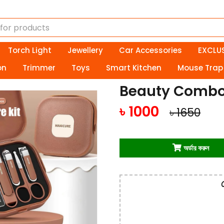
ডিসকাউন্ট প
Torch Light
Jewellery
Car Accessories
EXCLUS
on
Trimmer
Toys
Smart Kitchen
Mouse Trap
Beauty Combo 
৳ 1000
৳
1650
অর্ডার করুন