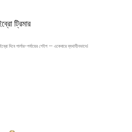
্রো ট্রিমার
ইব্রো দিবে পার্লার-পর্যায়ের শেইপ — একেবারে ব্যথাহীনভাবে।