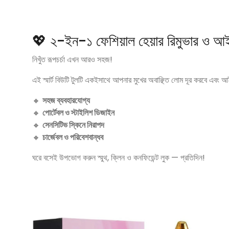
💖 ২-ইন-১ ফেশিয়াল হেয়ার রিমুভার ও আইব
নিখুঁত রূপচর্চা এখন আরও সহজ!
এই স্মার্ট বিউটি টুলটি একইসাথে আপনার মুখের অবাঞ্ছিত লোম দূর করবে এবং আ
🔸
সহজ ব্যবহারযোগ্য
🔸
পোর্টেবল ও স্টাইলিশ ডিজাইন
🔸
সেনসিটিভ স্কিনে নিরাপদ
🔸
চার্জেবল ও পরিবেশবান্ধব
ঘরে বসেই উপভোগ করুন স্মুথ, ক্লিন ও কনফিডেন্ট লুক — প্রতিদিন!