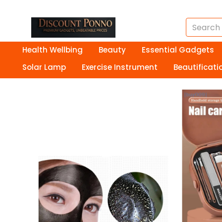
Health Wellbing
Beauty
Essential Gadgets
Solar Lamp
Exercise Instrument
Beautificati