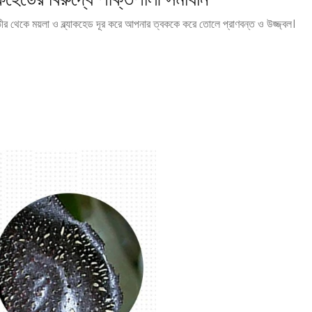
থেকে ময়লা ও ব্ল্যাকহেড দূর করে আপনার ত্বককে করে তোলে প্রাণবন্ত ও উজ্জ্বল।