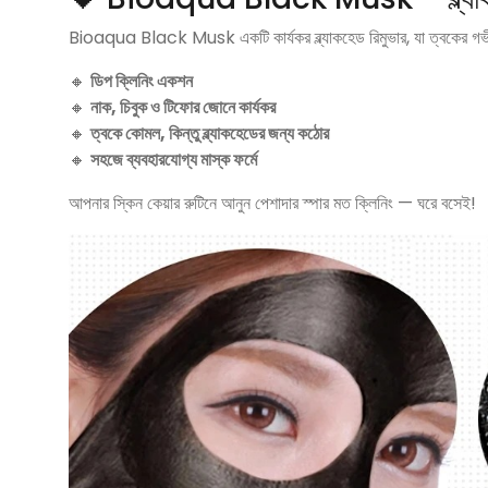
Bioaqua Black Musk একটি কার্যকর ব্ল্যাকহেড রিমুভার, যা ত্বকের গভীর 
🔸
ডিপ ক্লিনিং একশন
🔸
নাক, চিবুক ও টিফোর জোনে কার্যকর
🔸
ত্বকে কোমল, কিন্তু ব্ল্যাকহেডের জন্য কঠোর
🔸
সহজে ব্যবহারযোগ্য মাস্ক ফর্মে
আপনার স্কিন কেয়ার রুটিনে আনুন পেশাদার স্পার মত ক্লিনিং — ঘরে বসেই!